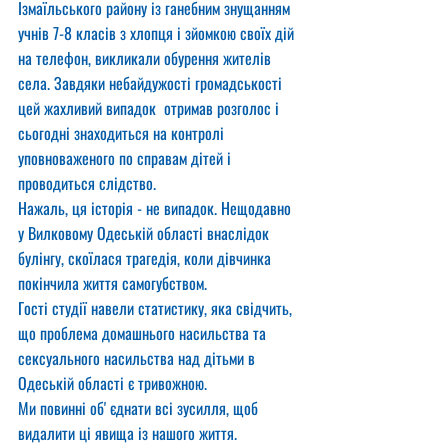
Ізмаїльського району із ганебним знущанням 
учнів 7-8 класів з хлопця і зйомкою своїх дій 
на телефон, викликали обурення жителів 
села. Завдяки небайдужості громадськості 
цей жахливий випадок  отримав розголос і 
сьогодні знаходиться на контролі 
уповноваженого по справам дітей і 
проводиться слідство.
Нажаль, ця історія - не випадок. Нещодавно 
у Вилковому Одеській області внаслідок 
булінгу, скоїлася трагедія, коли дівчинка 
покінчила життя самогубством.
Гості студії навели статистику, яка свідчить, 
що проблема домашнього насильства та 
сексуального насильства над дітьми в 
Одеській області є тривожною. 
Ми повинні обʼєднати всі зусилля, щоб 
видалити ці явища із нашого життя. 