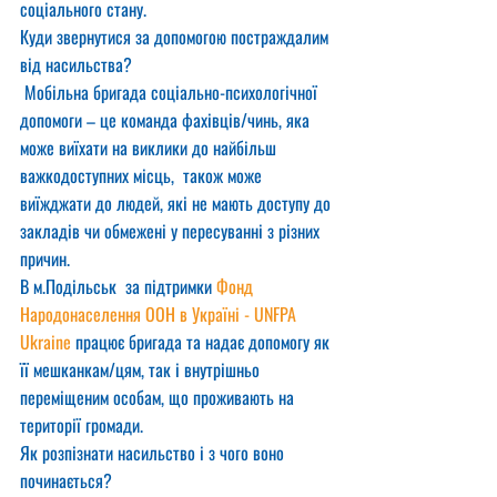
соціального стану. 
Куди звернутися за допомогою постраждалим 
від насильства?
 Мобільна бригада соціально-психологічної 
допомоги – це команда фахівців/чинь, яка 
може виїхати на виклики до найбільш 
важкодоступних місць,  також може 
виїжджати до людей, які не мають доступу до 
закладів чи обмежені у пересуванні з різних 
причин. 
В м.Подільськ  за підтримки 
Фонд 
Народонаселення ООН в Україні - UNFPA 
Ukraine
 працює бригада та надає допомогу як 
її мешканкам/цям, так і внутрішньо 
переміщеним особам, що проживають на  
території громади.
Як розпізнати насильство і з чого воно 
починається?