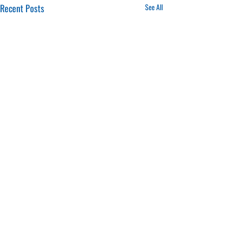
Recent Posts
See All
16.01.2025
20.01.2025