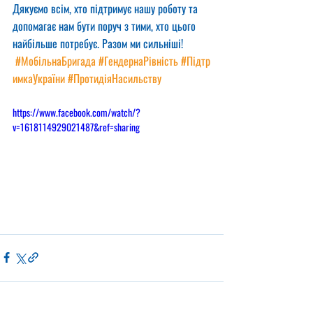
Дякуємо всім, хто підтримує нашу роботу та 
допомагає нам бути поруч з тими, хто цього 
найбільше потребує. Разом ми сильніші! 
#МобільнаБригада
#ГендернаРівність
#Підтр
имкаУкраїни
#ПротидіяНасильству
https://www.facebook.com/watch/?
v=1618114929021487&ref=sharing