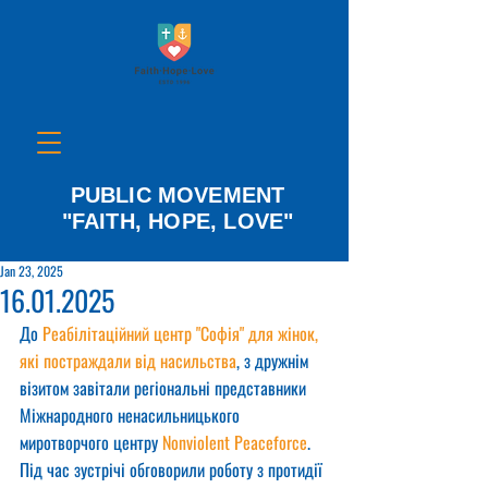
PUBLIC MOVEMENT
"FAITH, HOPE, LOVE"
Jan 23, 2025
16.01.2025
До 
Реабілітаційний центр "Софія" для жінок, 
які постраждали від насильства
, з дружнім 
візитом завітали регіональні представники 
Міжнародного ненасильницького 
миротворчого центру 
Nonviolent Peaceforce
.
Під час зустрічі обговорили роботу з протидії 