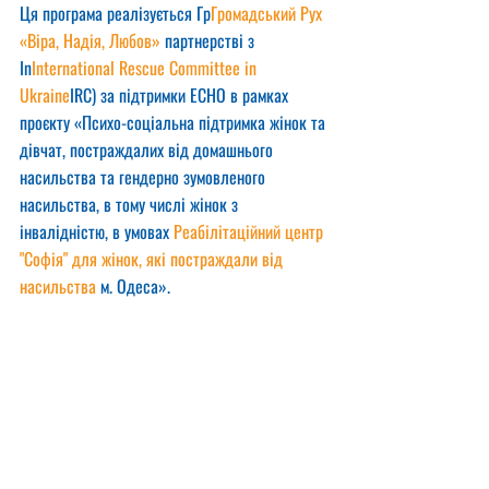
Ця програма реалізується Гр
Громадський Рух 
«Віра, Надія, Любов»
 партнерстві з 
In
International Rescue Committee in 
Ukraine
IRC) за підтримки ECHO в рамках 
проєкту «Психо-соціальна підтримка жінок та 
дівчат, постраждалих від домашнього 
насильства та гендерно зумовленого 
насильства, в тому числі жінок з 
інвалідністю, в умовах 
Реабілітаційний центр 
"Софія" для жінок, які постраждали від 
насильства
 м. Одеса».