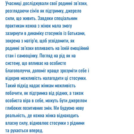
Учасниці досліджували свої родинні зв’язки, 
розглядаючи сім'ю як підтримку, джерело 
сили, що живить. Завдяки спеціальним 
практикам кожна з жінок мала змогу 
зазирнути в динаміку стосунків із батьками, 
зокрема з матір’ю, щоб усвідомити, як 
родинні зв’язки впливають на їхній емоційний 
стан і самооцінку. Погляд на рід як на 
систему, що впливає на особисте 
благополуччя, допоміг краще зрозуміти себе і 
відкрив можливість налагодити ці стосунки.
Такий підхід надає жінкам можливість 
побачити, як підтримка від рідних, а також 
особиста віра в себе, можуть бути джерелом 
глибоких позитивних змін. Ми будуємо нову 
реальність, де кожна жінка віднаходить 
власну силу, відновлює стосунки з рідними 
та рухається вперед.