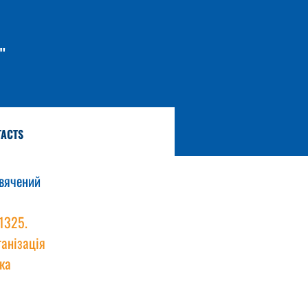
"
TACTS
вячений 
1325. 
анізація 
ка