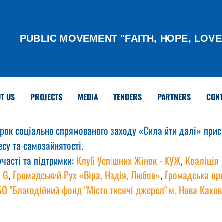
PUBLIC MOVEMENT "FAITH, HOPE, LOVE
T US
PROJECTS
MEDIA
TENDERS
PARTNERS
CON
торок соціально спрямованого заходу «Сила йти далі» прис
есу та самозайнятості.
часті та підтримки: 
Клуб Успішних Жінок - КУЖ
, 
Коаліція 
y G
, 
Громадський Рух «Віра, Надія, Любов»
, 
Громадська орг
БО "Благодійний фонд "Місто тисячі джерел" м. Нова Кахов