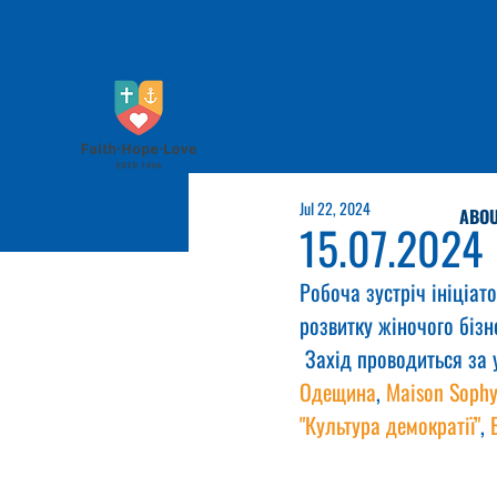
Jul 22, 2024
ABOU
15.07.2024
Робоча зустріч ініціа
розвитку жіночого бізн
 Захід проводиться за у
Одещина
, 
Maison Soph
"Культура демократії"
, 