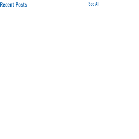
Recent Posts
See All
16.01.2025
20.01.2025
CONTACTS