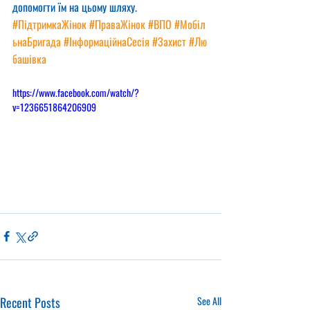
допомогти їм на цьому шляху.
#ПідтримкаЖінок
#ПраваЖінок
#ВПО
#Мобіл
ьнаБригада
#ІнформаційнаСесія
#Захист
#Лю
башівка
https://www.facebook.com/watch/?
v=1236651864206909
Recent Posts
See All