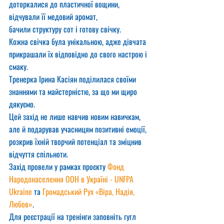
доторкалися до пластичної вощини,
відчували її медовий аромат,
бачили структуру сот і готову свічку.
Кожна свічка була унікальною, адже дівчата 
прикрашали їх відповідно до свого настрою і 
смаку.
Тренерка Ірина Касіян поділилася своїми 
знаннями та майстерністю, за що ми щиро 
дякуємо.
Цей захід не лише навчив новим навичкам, 
але й подарував учасницям позитивні емоції, 
розкрив їхній творчий потенціал та зміцнив 
відчуття спільноти.
Захід провели у рамках проєкту 
Фонд 
Народонаселення ООН в Україні - UNFPA 
Ukraine
 та 
Громадський Рух «Віра, Надія, 
Любов»
.
Для реєстрації на тренінги заповніть гугл 