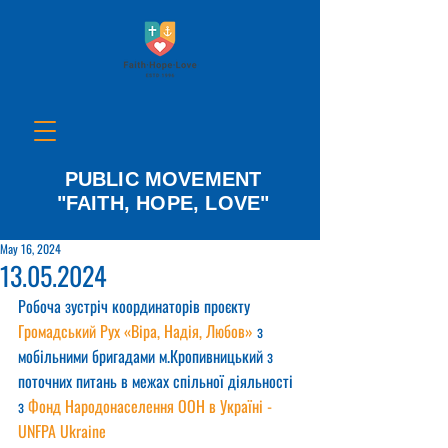
PUBLIC MOVEMENT
"FAITH, HOPE, LOVE"
May 16, 2024
13.05.2024
Робоча зустріч координаторів проєкту 
Громадський Рух «Віра, Надія, Любов»
 з 
мобільними бригадами м.Кропивницький з 
поточних питань в межах спільної діяльності 
з 
Фонд Народонаселення ООН в Україні - 
UNFPA Ukraine