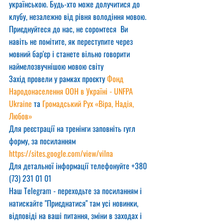
українською. Будь-хто може долучитися до 
клубу, незалежно від рівня володіння мовою.
Приєднуйтеся до нас, не соромтеся  Ви 
навіть не помітите, як переступите через 
мовний бар'єр і станете вільно говорити 
наймелозвучнішою мовою світу
Захід провели у рамках проєкту 
Фонд 
Народонаселення ООН в Україні - UNFPA 
Ukraine
 та 
Громадський Рух «Віра, Надія, 
Любов»
Для реєстрації на тренінги заповніть гугл 
форму, за посиланням
https://sites.google.com/view/vilna
Для детальної інформації телефонуйте +380 
(73) 231 01 01
Наш Telegram - переходьте за посиланням і 
натискайте "Приєднатися" там усі новинки, 
відповіді на ваші питання, зміни в заходах і 