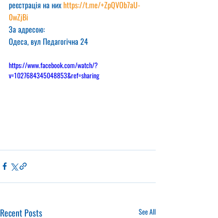
реєстрація на них 
https://t.me/+ZpQVOb7aU-
0wZjBi
За адресою:
Одеса, вул Педагогічна 24
https://www.facebook.com/watch/?
v=1027684345048853&ref=sharing
Recent Posts
See All