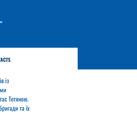
"
TACTS
в із 
ими 
тас Тетяною.
ригади та їх 