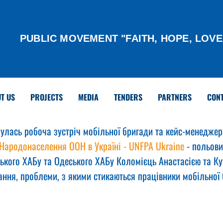
PUBLIC MOVEMENT "FAITH, HOPE, LOVE
T US
PROJECTS
MEDIA
TENDERS
PARTNERS
CON
улась робоча зустріч мобільної бригади та кейс-менеджері
Народонаселення ООН в Україні - UNFPA Ukraine
 - польов
ького ХАБу та Одеського ХАБу Коломієць Анастасією та Ку
ння, проблеми, з якими стикаються працівники мобільної б