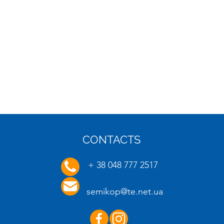
CONTACTS
16.01.2025
20.01.
+ 38 048 777 2517
semikop@te.net.ua