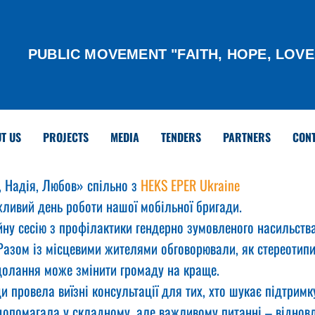
PUBLIC MOVEMENT "FAITH, HOPE, LOVE
T US
PROJECTS
MEDIA
TENDERS
PARTNERS
CON
 Надія, Любов» спільно з 
HEKS EPER Ukraine
жливий день роботи нашої мобільної бригади.
ну сесію з профілактики гендерно зумовленого насильства
 Разом із місцевими жителями обговорювали, як стереотип
одолання може змінити громаду на краще.
 провела виїзні консультації для тих, хто шукає підтримку
допомагала у складному, але важливому питанні – відновл