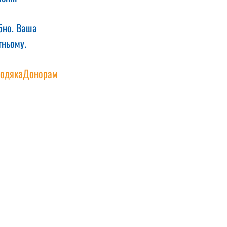
бно. Ваша 
тньому.
одякаДонорам