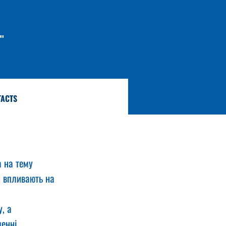
"
TACTS
 на тему 
и впливають на 
, а 
енні 