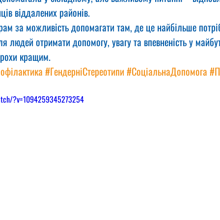
ців віддалених районів.
ам за можливість допомагати там, де це найбільше потрі
я людей отримати допомогу, увагу та впевненість у майбу
трохи кращим.
офілактика
#ГендерніСтереотипи
#СоціальнаДопомога
#П
watch/?v=1094259345273254