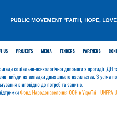
PUBLIC MOVEMENT "FAITH, HOPE, LOVE
T US
PROJECTS
MEDIA
TENDERS
PARTNERS
CON
игади соціально-психологічної допомоги з протидії  ДН т
нено  виїзди на випадки домашнього насильства. З усіма 
тування відповідно до потреб та запитів.
підтримки 
Фонд Народонаселення ООН в Україні - UNFPA U