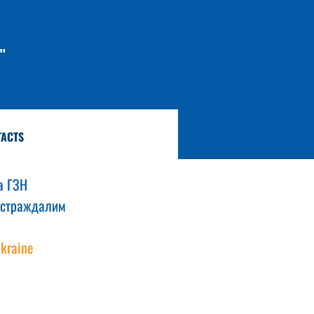
"
TACTS
а ГЗН 
постраждалим 
kraine