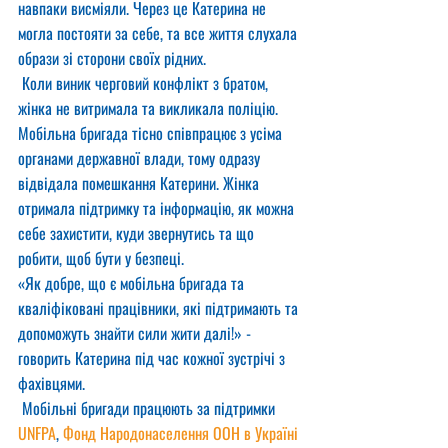
навпаки висміяли. Через це Катерина не 
могла постояти за себе, та все життя слухала 
образи зі сторони своїх рідних.
 Коли виник черговий конфлікт з братом, 
жінка не витримала та викликала поліцію. 
Мобільна бригада тісно співпрацює з усіма 
органами державної влади, тому одразу 
відвідала помешкання Катерини. Жінка 
отримала підтримку та інформацію, як можна 
себе захистити, куди звернутись та що 
робити, щоб бути у безпеці.
«Як добре, що є мобільна бригада та 
кваліфіковані працівники, які підтримають та 
допоможуть знайти сили жити далі!» - 
говорить Катерина під час кожної зустрічі з 
фахівцями.
 Мобільні бригади працюють за підтримки 
UNFPA
, 
Фонд Народонаселення ООН в Україні 