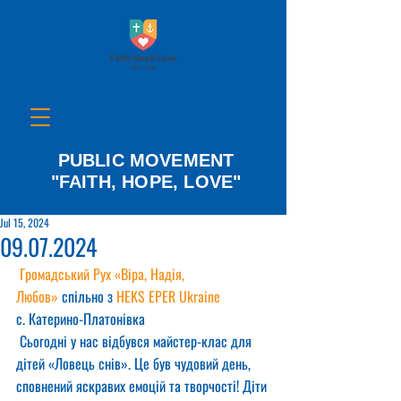
PUBLIC MOVEMENT
"FAITH, HOPE, LOVE"
Jul 15, 2024
09.07.2024
Громадський Рух «Віра, Надія, 
Любов»
 спільно з 
HEKS EPER Ukraine
с. Катерино-Платонівка
 Сьогодні у нас відбувся майстер-клас для 
дітей «Ловець снів». Це був чудовий день, 
сповнений яскравих емоцій та творчості! Діти 