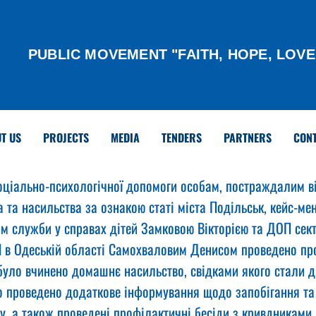
PUBLIC MOVEMENT "FAITH, HOPE, LOVE
T US
PROJECTS
MEDIA
TENDERS
PARTNERS
CON
ціально-психологічної допомоги особам, постраждалим в
 та насильства за ознакою статі міста Подільськ, кейс-м
м служби у справах дітей Замковою Вікторією та ДОП сект
 в Одеській області Самохваловим Денисом проведено пр
 було вчинено домашнє насильство, свідками якого стали д
 проведено додаткове інформування щодо запобігання та 
, а також проведені профілактичні бесіди з кривдниками.