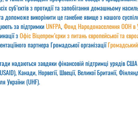
сіх суб’єктів з протидії та запобігання домашньому насил
та допоможе викорінити це ганебне явище з нашого суспіл
цюють за підтримки 
UNFPA
, 
Фонд Народонаселення ООН в Ук
инації з 
Офіс Віцепрем’єрки з питань європейської та євро
ентаціїного партнера Громадської організації 
Громадський 
игади надаються завдяки фінансовій підтримці урядів США
SAID), Канади, Норвегії, Швеції, Великої Британії, Фінлянді
ля України (UHF).