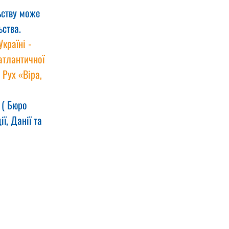
ьству може 
ьства.
раїні - 
атлантичної 
Рух «Віра, 
 ( Бюро 
ї, Данії та 