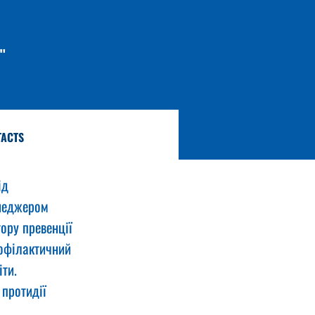
"
TACTS
ід 
енеджером 
ору превенції 
офілактичний 
іти.
протидії 