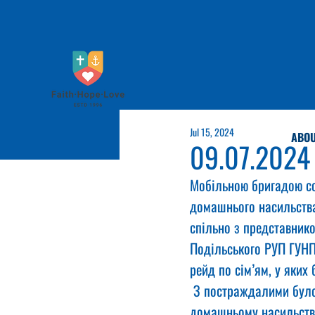
Jul 15, 2024
ABOU
09.07.2024
Мобільною бригадою со
домашнього насильства
спільно з представнико
Подільського РУП ГУНП
рейд по сім’ям, у яких
 З постраждалими було
домашньому насильству