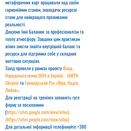
метафоричних карт працювали над своїм 
гармонійним станом, знаходячи ресурсні 
стани для найкращого проживання 
реальності.
Дякуємо Інні Баланюк за професіоналізм та 
теплу атмосферу. Завдяки цим практикам 
жінки змогли знайти внутрішній баланс та 
ресурси для підтримки себе у складних 
життєвих ситуаціях.
Захід провели у рамках проєкту 
Фонд 
Народонаселення ООН в Україні - UNFPA 
Ukraine
 та 
Громадський Рух «Віра, Надія, 
Любов»
.
Для реєстрації на тренінги заповніть гугл 
форму за посиланням  
[
https://sites.google.com/view/vilna
]
(
https://sites.google.com/view/vilna
)
Для детальної інформації телефонуйте +380 