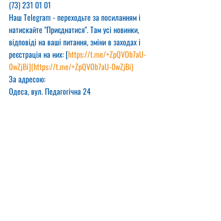
(73) 231 01 01
Наш Telegram - переходьте за посиланням і 
натискайте "Приєднатися". Там усі новинки, 
відповіді на ваші питання, зміни в заходах і 
реєстрація на них: [
https://t.me/+ZpQVOb7aU-
0wZjBi
](
https://t.me/+ZpQVOb7aU-0wZjBi
)
За адресою:
Одеса, вул. Педагогічна 24