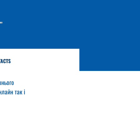
"
TACTS
нього 
лайн так і 