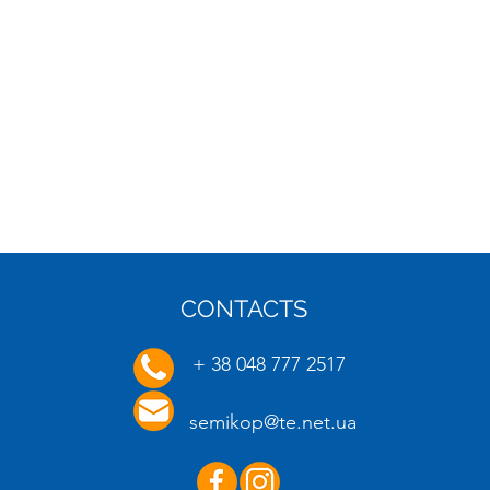
CONTACTS
16.01.2025
20.01.
+ 38 048 777 2517
semikop@te.net.ua