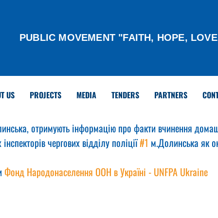
PUBLIC MOVEMENT "FAITH, HOPE, LOVE
T US
PROJECTS
MEDIA
TENDERS
PARTNERS
CON
инська, отримують інформацію про факти вчинення домаш
 інспекторів чергових відділу поліції 
#1
 м.Долинська як он
и 
Фонд Народонаселення ООН в Україні - UNFPA Ukraine