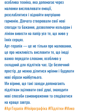
особлива техніка, яка допомагає через 
малюнки висловлювати емоції, 
розслаблятися і віднайти внутрішню 
гармонію. Дівчата створювали свої нові 
спогади та бажання, дозволяючи кольорам і 
лініям вивести на папір усе те, що живе у 
їхніх серцях.
Арт-терапія — це не тільки про малювання, 
це про можливість висловити те, що іноді 
важко передати словами, особливо у 
складний для підлітків час. Це безпечний 
простір, де можна ділитися мріями і будувати 
нові образи майбутнього.
Ми віримо, що такі заходи допомагають 
підліткам зцілювати свої душі, знаходити 
нові способи самовираження та сподіватися 
на краще завтра.
#АртТерапія
#Нейрографіка
#Підлітки
#Мико