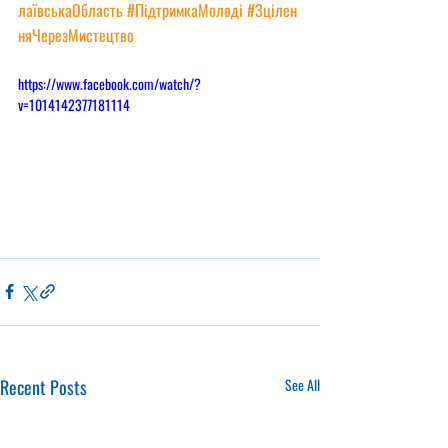
лаївськаОбласть
#ПідтримкаМолоді
#Зцілен
няЧерезМистецтво
https://www.facebook.com/watch/?
v=1014142377181114
Recent Posts
See All