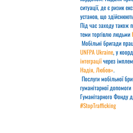
ситуації, де є ризик е
установ, що здійснюють
Під час заходу також п
теми торгівлю людьми 
 Мобільні бригади пра
UNFPA Ukraine
, у коорд
інтеграції
 через імплем
Надія, Любов»
.
 Послуги мобільної бр
гуманітарної допомоги U
Гуманітарного Фонду д
#StopTrafficking