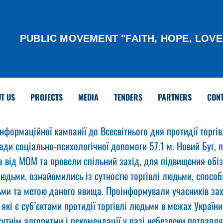
PUBLIC MOVEMENT "FAITH, HOPE, LOVE
T US
PROJECTS
MEDIA
TENDERS
PARTNERS
CON
нформаційної кампанії до Всесвітнього дня протидії торгів
ади соціально-психологічної допомоги 57.1 м. Новий Буг, 
а від МОМ та провели спільний захід, для підвищення обіз
людьми, ознайомились із сутностю торгівлі людьми, способ
ьми та метою даного явища. Проінформували учасників за
 які є суб’єктами протидії торгівлі людьми в межах України
утнім алгоритми і рекомендації у разі небезпеки потрапля