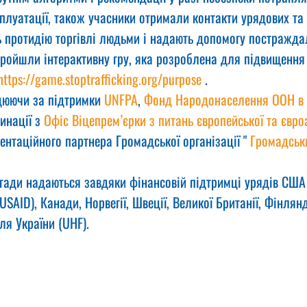
ксплуатації, також учасники отримали контакти урядових та
 протидію торгівлі людьми і надають допомогу постраждал
ройшли інтерактивну гру, яка розроблена для підвищення 
https://game.stoptrafficking.org/purpose
 .
цюючи за підтримки 
UNFPA
, 
Фонд Народонаселення ООН в У
инації з 
Офіс Віцепрем’єрки з питань європейської та євро
ентаційного партнера Громадської організації " 
Громадськи
игади надаються завдяки фінансовій підтримці урядів США
SAID), Канади, Норвегії, Швеції, Великої Британії, Фінлянді
ля України (UHF).