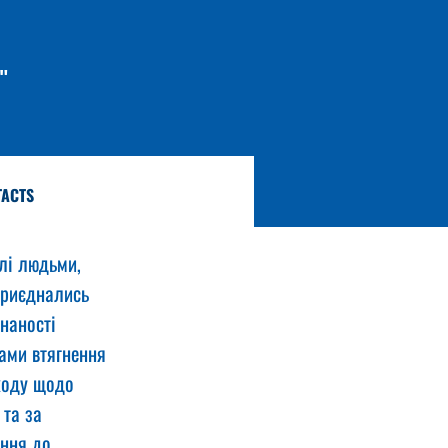
"
TACTS
лі людьми, 
приєднались 
наності 
ами втягнення 
ходу щодо 
 та за 
ння до 