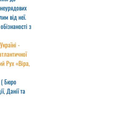
 неурядових 
им від неї.
обізнаності з 
країні - 
атлантичної 
й Рух «Віра, 
 ( Бюро 
ї, Данії та 