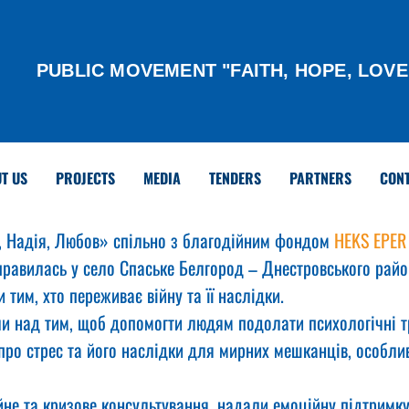
PUBLIC MOVEMENT "FAITH, HOPE, LOVE
T US
PROJECTS
MEDIA
TENDERS
PARTNERS
CON
, Надія, Любов» спільно з благодійним фондом 
HEKS EPER
правилась у село Спаське Белгород – Днестровського райо
тим, хто переживає війну та її наслідки.
и над тим, щоб допомогти людям подолати психологічні т
про стрес та його наслідки для мирних мешканців, особлив
не та кризове консультування, надали емоційну підтримку