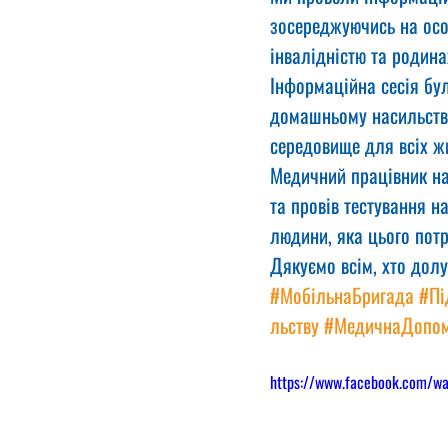
зосереджуючись на особ
інвалідністю та родина
Інформаційна сесія бул
домашньому насильству
середовище для всіх жи
Медичний працівник над
та провів тестування н
людини, яка цього потр
Дякуємо всім, хто дол
#МобільнаБригада
#Пі
льству
#МедичнаДопом
https://www.facebook.com/