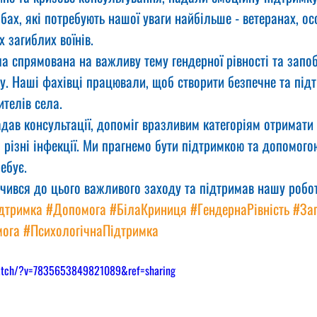
ах, які потребують нашої уваги найбільше - ветеранах, ос
х загиблих воїнів.
а спрямована на важливу тему гендерної рівності та запоб
. Наші фахівці працювали, щоб створити безпечне та під
телів села.
ав консультації, допоміг вразливим категоріям отримати 
а різні інфекції. Ми прагнемо бути підтримкою та допомого
ебує.
учився до цього важливого заходу та підтримав нашу робот
дтримка
#Допомога
#БілаКриниця
#ГендернаРівність
#За
ога
#ПсихологічнаПідтримка
watch/?v=7835653849821089&ref=sharing