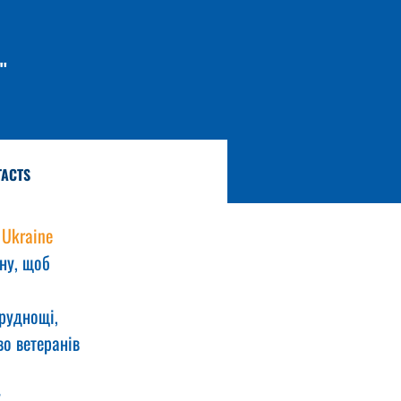
"
TACTS
 Ukraine
ну, щоб 
руднощі, 
о ветеранів 
, 