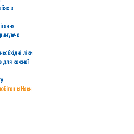
обах з 
ігання 
тримуюче 
необхідні ліки 
ю для кожної 
у!
побіганняНаси