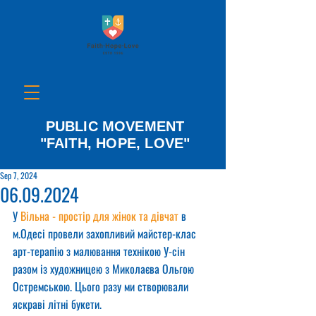
PUBLIC MOVEMENT
"FAITH, HOPE, LOVE"
Sep 7, 2024
06.09.2024
У 
Вільна - простір для жінок та дівчат
 в 
м.Одесі провели захопливий майстер-клас 
арт-терапію з малювання технікою У-сін 
разом із художницею з Миколаєва Ольгою 
Остремською. Цього разу ми створювали 
яскраві літні букети.