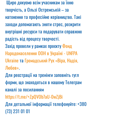
 Щиро дякуємо всім учасникам за їхню 
творчість, а Ользі Остремській – за 
натхнення та професійне керівництво. Такі 
заходи допомагають зняти стрес, розкрити 
внутрішні ресурси та подарувати справжню 
радість від процесу творчості.
Захід провели у рамках проєкту 
Фонд 
Народонаселення ООН в Україні - UNFPA 
Ukraine
 та 
Громадський Рух «Віра, Надія, 
Любов»
.
Для реєстрації на тренінги заповніть гугл 
форми, що знаходяться в нашому Телеграм 
каналі за посиланням
https://t.me/+ZpQVOb7aU-0wZjBi
Для детальної інформації телефонуйте: +380 
(73) 231 01 01