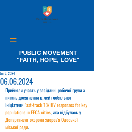
PUBLIC MOVEMENT
"FAITH, HOPE, LOVE"
Jun 7, 2024
06.06.2024
Прийняли участь у засіданні робочої групи з 
питань досягнення цілей глобальної 
ініціативи 
Fast-track TB/HIV responses for key 
populations in EECA cities
, яка відбулась у 
Департамент охорони здоров'я Одеської 
міської ради
.