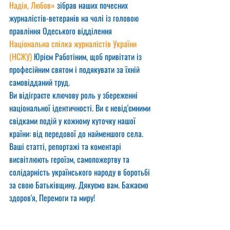
Надія, Любов»
 зібрав наших почесних 
журналістів-ветеранів на чолі із головою 
правління Одеського відділення 
Національна спілка журналістів України 
(НСЖУ)
 Юрієм Работіним, щоб привітати із 
професійним святом і подякувати за їхній 
самовідданий труд.
Ви відіграєте ключову роль у збереженні 
національної ідентичності. Ви є невід'ємними 
свідками подій у кожному куточку нашої 
країни: від передової до найменшого села. 
Ваші статті, репортажі та коментарі 
висвітлюють героїзм, самопожертву та 
солідарність українського народу в боротьбі 
за свою Батьківщину. Дякуємо вам. Бажаємо 
здоров'я, Перемоги та миру!