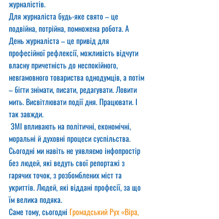
журналістів.
Для журналіста будь-яке свято – це 
подвійна, потрійна, помножена робота. А 
День журналіста – це привід для 
професійної рефлексії, можливість відчути 
власну причетність до неспокійного, 
невгамовного товариства однодумців, а потім 
– бігти знімати, писати, редагувати. Ловити 
мить. Висвітлювати події дня. Працювати. І 
так завжди.
 ЗМІ впливають на політичні, економічні, 
моральні й духовні процеси суспільства. 
Сьогодні ми навіть не уявляємо інфопростір 
без людей, які ведуть свої репортажі з 
гарячих точок, з розбомблених міст та 
укриттів. Людей, які віддані професії, за що 
їм велика подяка.
Саме тому, сьогодні 
Громадський Рух «Віра, 