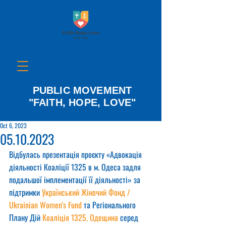
PUBLIC MOVEMENT
"FAITH, HOPE, LOVE"
Oct 6, 2023
05.10.2023
Відбулась презентація проєкту «Адвокація 
діяльності Коаліції 1325 в м. Одеса задля 
подальшої імплементації її діяльності» за 
підтримки 
Український Жіночий Фонд / 
Ukrainian Women's Fund
 та Регіонального 
Плану Дій 
Коаліція 1325. Одещина
 серед 