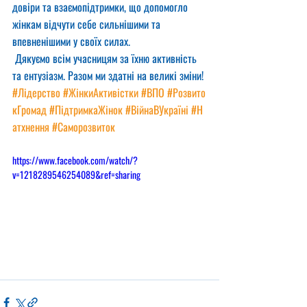
довіри та взаємопідтримки, що допомогло 
жінкам відчути себе сильнішими та 
впевненішими у своїх силах.
 Дякуємо всім учасницям за їхню активність 
та ентузіазм. Разом ми здатні на великі зміни!
#Лідерство
#ЖінкиАктивістки
#ВПО
#Розвито
кГромад
#ПідтримкаЖінок
#ВійнаВУкраїні
#Н
атхнення
#Саморозвиток
https://www.facebook.com/watch/?
v=1218289546254089&ref=sharing