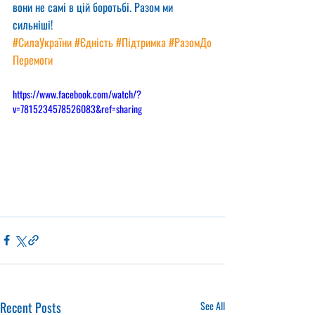
вони не самі в цій боротьбі. Разом ми 
сильніші!
#СилаУкраїни
#Єдність
#Підтримка
#РазомДо
Перемоги
https://www.facebook.com/watch/?
v=7815234578526083&ref=sharing
Recent Posts
See All