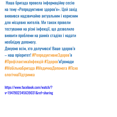
 Наша бригада провела інформаційну сесію 
на тему «Репродуктивне здоров’я». Цей захід 
виявився надзвичайно актуальним і корисним 
для місцевих жителів. Ми також провели 
тестування на різні інфекції, що дозволило 
виявити проблеми на ранніх стадіях і надати 
необхідну допомогу.
Дякуємо всім, хто долучився! Ваше здоров’я 
– наш пріоритет! 
#РепродуктивнеЗдоров
’я 
#ПрофілактикаІнфекцій
#Здоров
’яГромади 
#МобільнаБригада
#МедичнаДопомога
#Псих
ологічнаПідтримка
https://www.facebook.com/watch/?
v=1947902345639031&ref=sharing