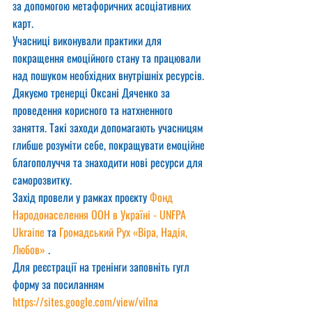
за допомогою метафоричних асоціативних 
карт.
Учасниці виконували практики для 
покращення емоційного стану та працювали 
над пошуком необхідних внутрішніх ресурсів.
Дякуємо тренерці Оксані Дяченко за 
проведення корисного та натхненного 
заняття. Такі заходи допомагають учасницям 
глибше розуміти себе, покращувати емоційне 
благополуччя та знаходити нові ресурси для 
саморозвитку.
Захід провели у рамках проєкту 
Фонд 
Народонаселення ООН в Україні - UNFPA 
Ukraine
 та 
Громадський Рух «Віра, Надія, 
Любов»
 .
Для реєстрації на тренінги заповніть гугл 
форму за посиланням
https://sites.google.com/view/vilna