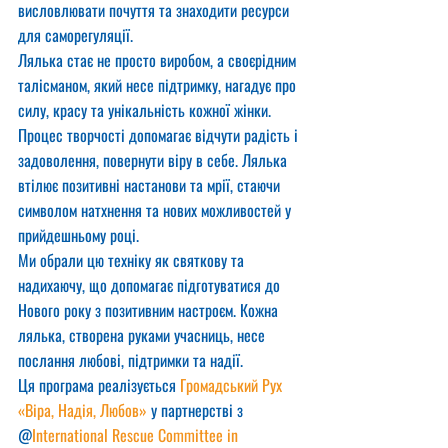
висловлювати почуття та знаходити ресурси 
для саморегуляції.
Лялька стає не просто виробом, а своєрідним 
талісманом, який несе підтримку, нагадує про 
силу, красу та унікальність кожної жінки. 
Процес творчості допомагає відчути радість і 
задоволення, повернути віру в себе. Лялька 
втілює позитивні настанови та мрії, стаючи 
символом натхнення та нових можливостей у 
прийдешньому році.
Ми обрали цю техніку як святкову та 
надихаючу, що допомагає підготуватися до 
Нового року з позитивним настроєм. Кожна 
лялька, створена руками учасниць, несе 
послання любові, підтримки та надії.
Ця програма реалізується 
Громадський Рух 
«Віра, Надія, Любов»
 у партнерстві з 
@
International Rescue Committee in 