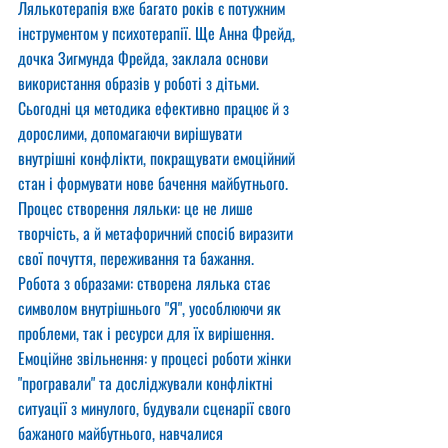
Лялькотерапія вже багато років є потужним 
інструментом у психотерапії. Ще Анна Фрейд, 
дочка Зигмунда Фрейда, заклала основи 
використання образів у роботі з дітьми. 
Сьогодні ця методика ефективно працює й з 
дорослими, допомагаючи вирішувати 
внутрішні конфлікти, покращувати емоційний 
стан і формувати нове бачення майбутнього.
Процес створення ляльки: це не лише 
творчість, а й метафоричний спосіб виразити 
свої почуття, переживання та бажання.
Робота з образами: створена лялька стає 
символом внутрішнього "Я", уособлюючи як 
проблеми, так і ресурси для їх вирішення.
Емоційне звільнення: у процесі роботи жінки 
"програвали" та досліджували конфліктні 
ситуації з минулого, будували сценарії свого 
бажаного майбутнього, навчалися 