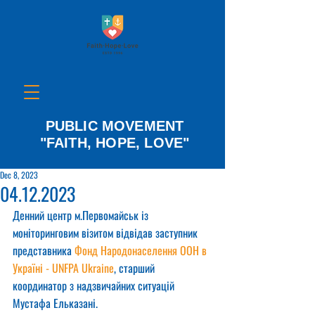
PUBLIC MOVEMENT
"FAITH, HOPE, LOVE"
Dec 8, 2023
04.12.2023
Денний центр м.Первомайськ із 
моніторинговим візитом відвідав заступник 
представника 
Фонд Народонаселення ООН в 
Україні - UNFPA Ukraine
, старший 
координатор з надзвичайних ситуацій 
Мустафа Ельказані.