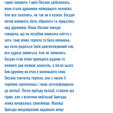
гарно говорити. І мрія Оксани здійснилась, 
вона стала дружиною найкращого чоловіка. 
Але все склалось, не так як в казках. Богдан 
почав випивати, бити, ображати та знущатись 
над дружиною. Мама Оксани завжди 
говорила, що не потрібно виносити сміття з 
хати, тому жінка терпіла та була впевнена, 
що коли родиться їхній довгоочікуваний син, 
все одразу зміниться. Але не змінилось. 
Богдан став пізно приходити додому та 
кожного дня вживав алкоголь, а після цього 
бив дружину на очах у маленького сина. 
Оксана спочатку терпіла, але з часом її 
терпіння закінчилось і вона зателефонувала 
до поліції. Після приїзду поліції, ставало ще 
гірше, але з візиткою мобільної бригади, 
жінка почувалась спокійніше. Фахівці 
бригади неодноразово надавали жінці 