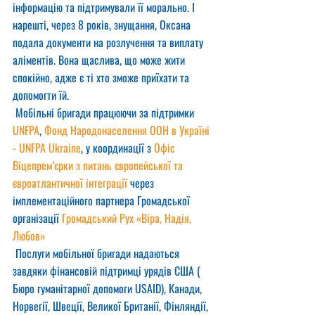
інформацію та підтримували її морально. І 
нарешті, через 8 років, знущання, Оксана 
подала документи на розлучення та виплату 
аліментів. Вона щаслива, що може жити 
спокійно, адже є ті хто зможе приїхати та 
допомогти їй.
 Мобільні бригади працюючи за підтримки 
UNFPA
, 
Фонд Народонаселення ООН в Україні 
- UNFPA Ukraine
, у координації з 
Офіс 
Віцепрем’єрки з питань європейської та 
євроатлантичної інтеграції
 через 
імплементаційного партнера Громадської 
організації 
Громадський Рух «Віра, Надія, 
Любов»
 Послуги мобільної бригади надаються 
завдяки фінансовій підтримці урядів США ( 
Бюро гуманітарної допомоги USAID), Канади, 
Норвегії, Швеції, Великої Британії, Фінляндії, 