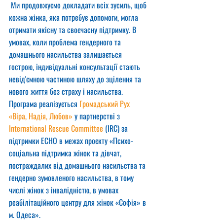
 Ми продовжуємо докладати всіх зусиль, щоб 
кожна жінка, яка потребує допомоги, могла 
отримати якісну та своєчасну підтримку. В 
умовах, коли проблема гендерного та 
домашнього насильства залишається 
гострою, індивідуальні консультації стають 
невід'ємною частиною шляху до зцілення та 
нового життя без страху і насильства.
Програма реалізується 
Громадський Рух 
«Віра, Надія, Любов»
 у партнерстві з 
International Rescue Committee
 (IRC) за 
підтримки ECHO в межах проєкту «Психо-
соціальна підтримка жінок та дівчат, 
постраждалих від домашнього насильства та 
гендерно зумовленого насильства, в тому 
числі жінок з інвалідністю, в умовах 
реабілітаційного центру для жінок «Софія» в 
м. Одеса».