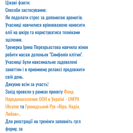
Цікаві факти;
Способи застосування;
Як подолати стрес за допомогою ароматів.
Учасниці навчилися врівноважено наносити 
олії на шкіру та користуватися техніками 
зцілення. 
Тренерка Ірина Перехрьостова навчила жінок 
робити масаж долоньок "Симфонія клітин".
Учасниці були максимально задоволені 
заняттям і в приємному релаксі продовжити 
свій день.
Дякуємо всім за участь! 
Захід провели у рамках проєкту 
Фонд 
Народонаселення ООН в Україні - UNFPA 
Ukraine
 та 
Громадський Рух «Віра, Надія, 
Любов»
.
Для реєстрації на тренінги заповніть гугл 
форму, за 