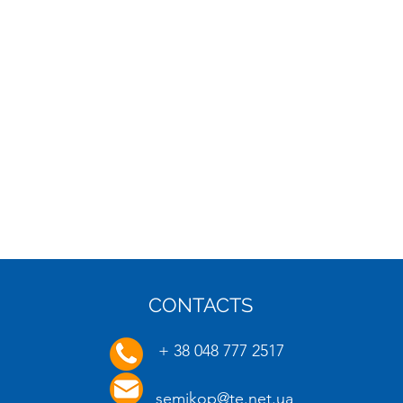
CONTACTS
16.01.2025
20.01.
+ 38 048 777 2517
semikop@te.net.ua