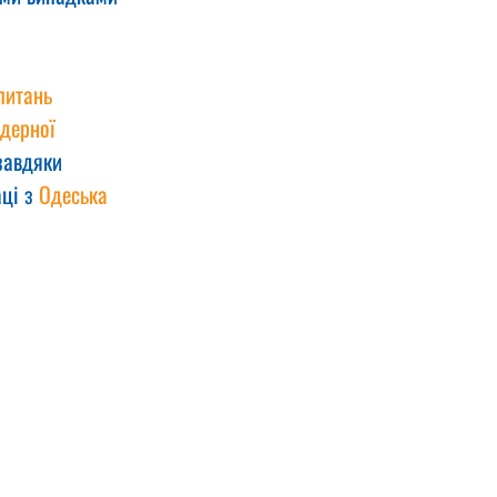
питань 
дерної 
 завдяки 
ці з 
Одеська 