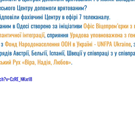
еського Центру допомоги врятованим?
відповіли фахівчині Центру в ефірі 7 телеканалу.
ним в Одесі створено за ініціативи 
Офіс Віцепрем’єрки з 
античної інтеграції
, сприяння 
Урядова уповноважена з ґен
 з 
Фонд Народонаселення ООН в Україні - UNFPA Ukraine
,
дів Австрії, Бельгії, Іспанії, Швеції у співпраці з у співпра
ький Рух «Віра, Надія, Любов»
.
tch?v=CzRE_NKxrl8