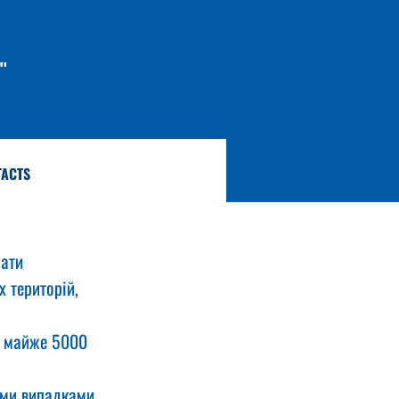
"
TACTS
ати 
 територій, 
о майже 5000 
ими випадками 