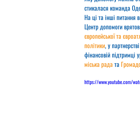
стикалася команда Од
На ці та інші питання 
Центр допомоги врятова
європейської та євроатл
політики
, у партнерстві
фінансовій підтримці уря
міська рада
 та 
Громадс
https://www.youtube.com/wa