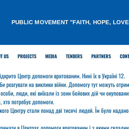
PUBLIC MOVEMENT "FAITH, HOPE, LOVE
T US
PROJECTS
MEDIA
TENDERS
PARTNERS
CON
відкрито Центр допомоги врятованим. Нині їх в Україні 12.
би реагувати на виклики війни. Допомогу тут можуть отрим
особи, люди, які виїхали із зони бойових дій чи окупованих
і, хто потребує допомоги.
ького Центру стали понад дві тисячі людей. Їм було надан
римати в Центрах допомоги врятованим і з якими складн