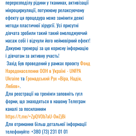
перерозподілу рідини у тканинах, активізації 
мікроциркуляції, потужному релаксуючому 
ефекту ця процедура може замінити деякі 
методи пластичної хірургії. Усі присутні 
дівчата зробили такий такий омолоджуючий 
масаж собі і відчули його неймовірний ефект!
Дякуємо тренерці за цю корисну інформацію 
і дівчатам за активну участь!
 Захід був проведений у рамках проєкту 
Фонд 
Народонаселення ООН в Україні - UNFPA 
Ukraine
 та 
Громадський Рух «Віра, Надія, 
Любов»
.
Для реєстрації на тренінги заповніть гугл 
форми, що знаходяться в нашому Телеграм 
каналі за посиланням 
https://t.me/+ZpQVOb7aU-0wZjBi
Для отримання більш детальної інформації 
телефонуйте: +380 (73) 231 01 01