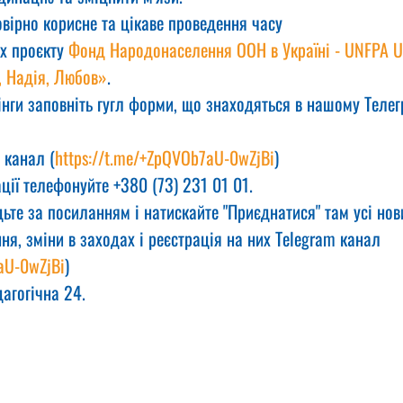
вірно корисне та цікаве проведення часу
х проєкту 
Фонд Народонаселення ООН в Україні - UNFPA U
, Надія, Любов»
.
інги заповніть гугл форми, що знаходяться в нашому Телег
 канал (
https://t.me/+ZpQVOb7aU-0wZjBi
)
ії телефонуйте +380 (73) 231 01 01.
ьте за посиланням і натискайте "Приєднатися" там усі нов
ння, зміни в заходах і реєстрація на них Telegram канал 
aU-0wZjBi
)
дагогічна 24.