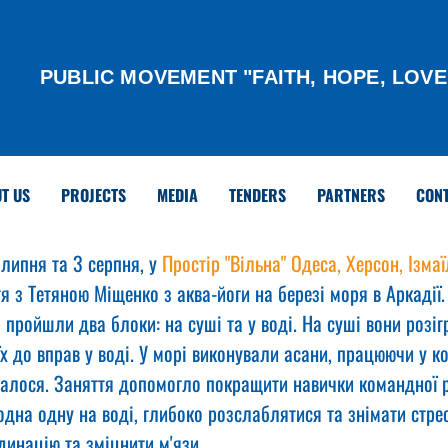
PUBLIC MOVEMENT "FAITH, HOPE, LOVE
T US
PROJECTS
MEDIA
TENDERS
PARTNERS
CON
липня та 3 серпня, у 
Простір "Вільна" Одеса, Херсон, Ізмаї
я з Тетяною Міщенко з аква-йоги на березі моря в Аркадії.
 пройшли два блоки: на суші та у воді. На суші вони розігр
їх до вправ у воді. У морі виконували асани, працюючи у к
алося. Заняття допомогло покращити навички командної р
дна одну на воді, глибоко розслаблятися та знімати стре
рдинацію та зміцнити м'язи.