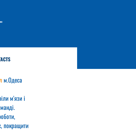
"
TACTS
л
 м.Одеса 
іли м'язи і 
оманді.
оботи, 
с, покращити 