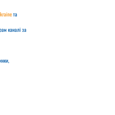
kraine
 та 
рам каналі за 
инки, 