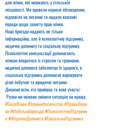
для жінок, які мешкають у сільській 
місцевості. Ми провели корисні обговорення, 
відповіли на питання та надали важливі 
поради щодо захисту прав жінок.
Наші бригади надають не тільки 
інформаційну, але й психологічну підтримку, 
медичну допомогу та соціальну підтримку. 
Психологічні консультації допомагають 
жінкам впоратися зі стресом та травмами, 
медична допомога забезпечує їх здоров'я, а 
соціальна підтримка допомагає вирішувати 
різні побутові та юридичні питання.
Дякуємо всім, хто прийшов та взяв участь! 
 Разом ми можемо змінити ситуацію на краще. 
#СилаЖінок
#ЗупиниНасильство
#ПраваЛюди
ни
#МобільнаБригада
#ПсихологічнаПідтримк
а
#МедичнаДопомога
#СоціальнаПідтримка