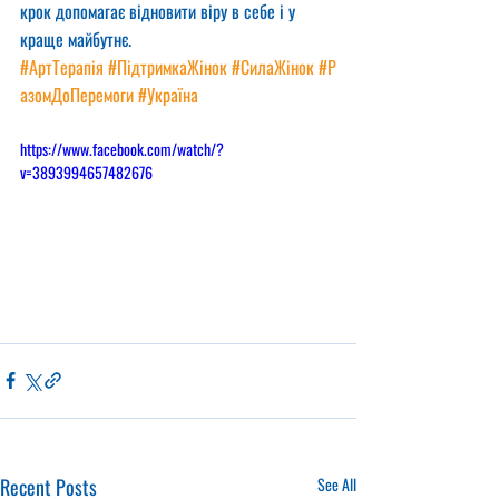
крок допомагає відновити віру в себе і у 
краще майбутнє.
#АртТерапія
#ПідтримкаЖінок
#СилаЖінок
#Р
азомДоПеремоги
#Україна
https://www.facebook.com/watch/?
v=3893994657482676
Recent Posts
See All