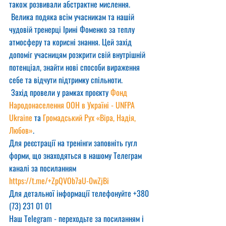
також розвивали абстрактне мислення.
 Велика подяка всім учасникам та нашій 
чудовій тренерці Ірині Фоменко за теплу 
атмосферу та корисні знання. Цей захід 
допоміг учасницям розкрити свій внутрішній 
потенціал, знайти нові способи вираження 
себе та відчути підтримку спільноти.
 Захід провели у рамках проєкту 
Фонд 
Народонаселення ООН в Україні - UNFPA 
Ukraine
 та 
Громадський Рух «Віра, Надія, 
Любов»
.
Для реєстрації на тренінги заповніть гугл 
форми, що знаходяться в нашому Телеграм 
каналі за посиланням
https://t.me/+ZpQVOb7aU-0wZjBi
Для детальної інформації телефонуйте +380 
(73) 231 01 01
Наш Telegram - переходьте за посиланням і 