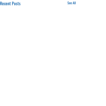
Recent Posts
See All
16.01.2025
20.01.2025
CONTACTS