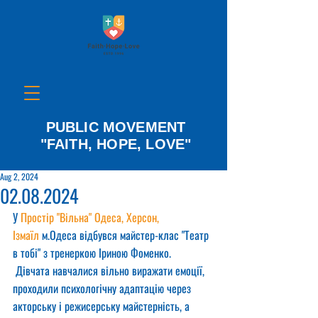
PUBLIC MOVEMENT
"FAITH, HOPE, LOVE"
Aug 2, 2024
02.08.2024
У 
Простір "Вільна" Одеса, Херсон, 
Ізмаїл
 м.Одеса відбувся майстер-клас "Театр 
в тобі" з тренеркою Іриною Фоменко.
 Дівчата навчалися вільно виражати емоції, 
проходили психологічну адаптацію через 
акторську і режисерську майстерність, а 