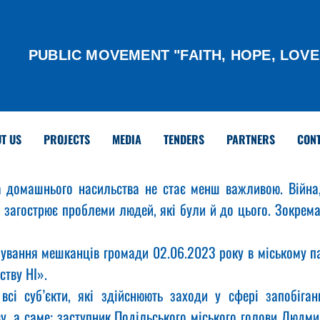
PUBLIC MOVEMENT "FAITH, HOPE, LOVE
T US
PROJECTS
MEDIA
TENDERS
PARTNERS
CON
 домашнього насильства не стає менш важливою. Війна, 
 загострює проблеми людей, які були й до цього. Зокрема,
тву НІ». 
всі суб’єкти, які здійснюють заходи у сфері запобіганн
, а саме: заступник Подільського міського голови Людмил