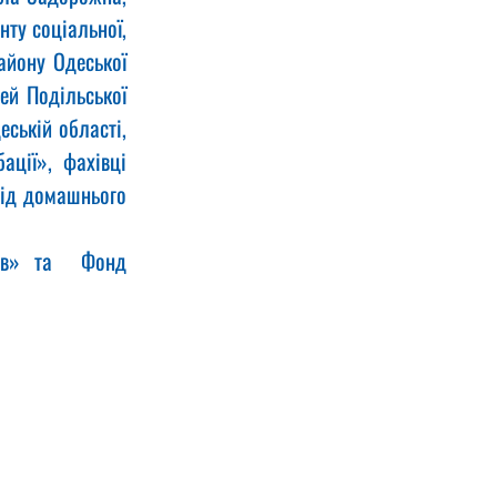
ту соціальної, 
айону Одеської 
ей Подільської 
ській області, 
ції», фахівці 
ід домашнього 
ов» та  Фонд 