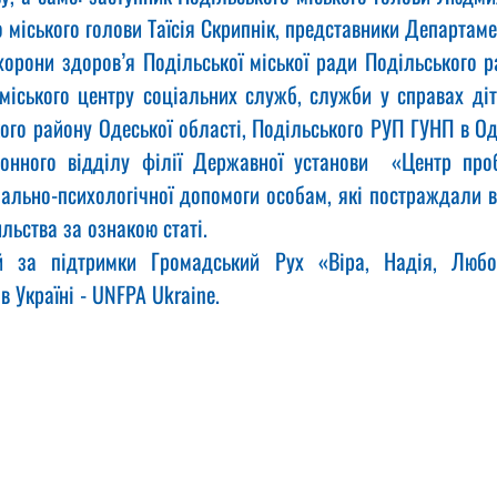
 міського голови Таїсія Скрипнік, представники Департамен
хорони здоров’я Подільської міської ради Подільського р
 міського центру соціальних служб, служби у справах діт
ого району Одеської області, Подільського РУП ГУНП в Оде
онного відділу філії Державної установи  «Центр проба
іально-психологічної допомоги особам, які постраждали в
льства за ознакою статі. 
й за підтримки Громадський Рух «Віра, Надія, Люб
 Україні - UNFPA Ukraine.