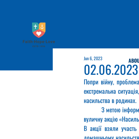
Jun 6, 2023
ABOU
02.06.2023
Попри війну, проблема
екстремальна ситуація,
насильства в родинах. 
          З метою інформування мешканців громади 02.06.2023 року в міському парку проведено 
вуличну акцію «Насильс
В акції взяли участь 
домашньому насильству