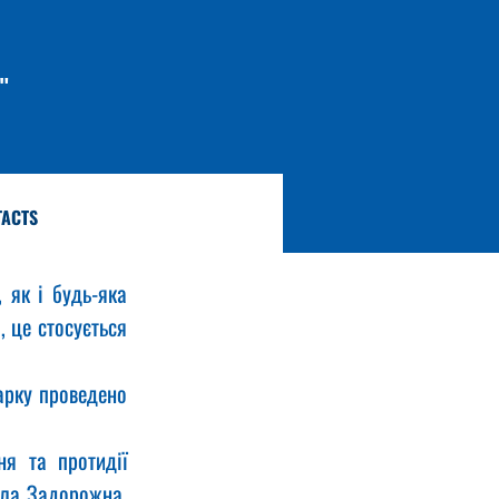
"
TACTS
як і будь-яка 
 це стосується 
я та протидії 
а Задорожна,  