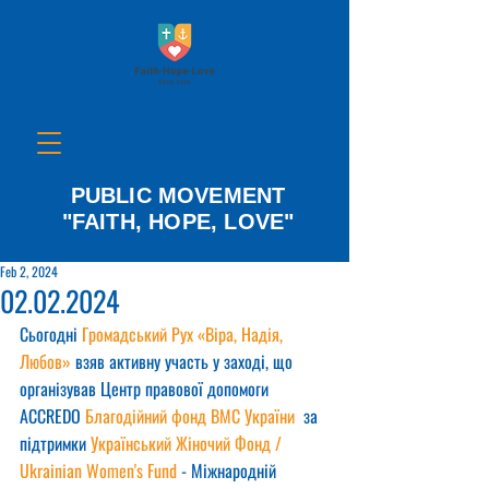
PUBLIC MOVEMENT
"FAITH, HOPE, LOVE"
Feb 2, 2024
02.02.2024
Сьогодні 
Громадський Рух «Віра, Надія, 
Любов»
 взяв активну участь у заході, що 
організував Центр правової допомоги 
ACCREDO 
Благодійний фонд ВМС України
  за 
підтримки 
Український Жіночий Фонд / 
Ukrainian Women's Fund
 - Міжнародній 