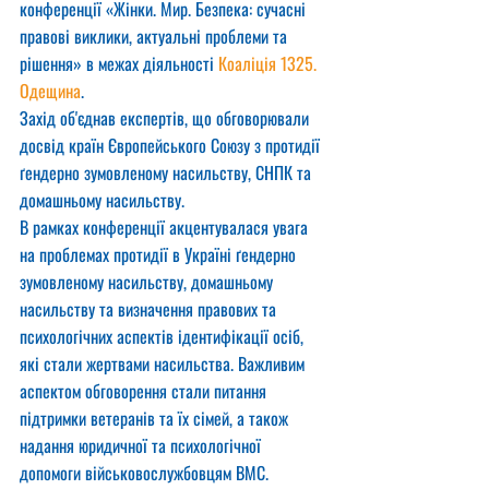
конференції «Жінки. Мир. Безпека: сучасні 
правові виклики, актуальні проблеми та 
рішення» в межах діяльності 
Коаліція 1325. 
Одещина
.
Захід об'єднав експертів, що обговорювали 
досвід країн Європейського Союзу з протидії 
ґендерно зумовленому насильству, СНПК та 
домашньому насильству.
В рамках конференції акцентувалася увага 
на проблемах протидії в Україні ґендерно 
зумовленому насильству, домашньому 
насильству та визначення правових та 
психологічних аспектів ідентифікації осіб, 
які стали жертвами насильства. Важливим 
аспектом обговорення стали питання 
підтримки ветеранів та їх сімей, а також 
надання юридичної та психологічної 
допомоги військовослужбовцям ВМС.