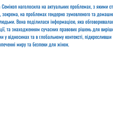
а Семікоп наголосила на актуальних проблемах, з якими с
і, зокрема, на проблемах гендерно зумовленого та домашн
і людьми. Вона поділилася інформацією, яка обговорювалас
ії, та знаходженням сучасних правових рішень для виріше
и у відносинах та в глобальному контексті, підкресливши 
зпеченні миру та безпеки для жінок.