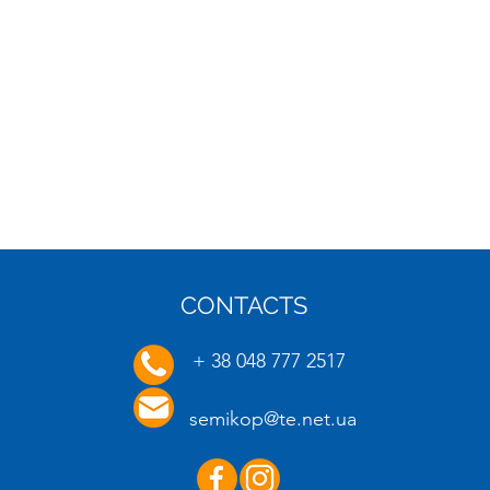
CONTACTS
16.01.2025
20.01.
+ 38 048 777 2517
semikop@te.net.ua