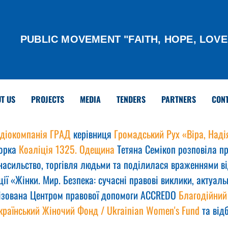
PUBLIC MOVEMENT "FAITH, HOPE, LOVE
T US
PROJECTS
MEDIA
TENDERS
PARTNERS
CON
адіокомпанія ГРАД
 керівниця 
Громадський Рух «Віра, Наді
орка 
Коаліція 1325. Одещина
 Тетяна Семікоп розповіла п
 насильство, торгівля людьми та поділилася враженнями ві
ї «Жінки. Мир. Безпека: сучасні правові виклики, актуаль
нізована Центром правової допомоги ACCREDO 
Благодійний
країнський Жіночий Фонд / Ukrainian Women's Fund
 та від