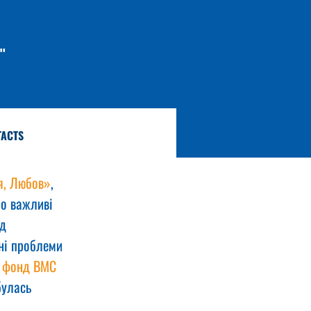
"
TACTS
я, Любов»
, 
ро важливі 
д 
ні проблеми 
 фонд ВМС 
булась 