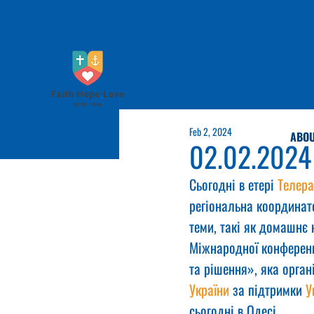
Feb 2, 2024
ABOU
02.02.2024
Сьогодні в етері 
Телер
регіональна координат
теми, такі як домашнє
Міжнародної конференці
та рішення», яка орга
України
 за підтримки 
У
сьогодні в Одесі.