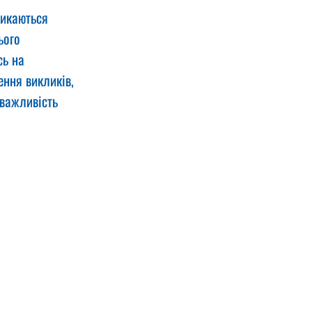
тикаються 
ього 
ь на 
ння викликів, 
важливість 