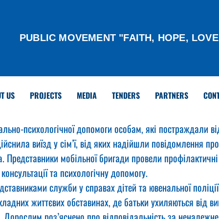
PUBLIC MOVEMENT "FAITH, HOPE, LOVE
T US
PROJECTS
MEDIA
TENDERS
PARTNERS
CON
ально-психологічної допомоги особам, які постраждали в
дійснила виїзд у сім’ї, від яких надійшли повідомлення пр
. Представники мобільної бригади провели профілактичні 
консультації та психологічну допомогу.
едставниками служби у справах дітей та ювенальної поліції
 складних життєвих обставинах, де батьки ухиляються від в
в. Дорослим роз’яснено про відповідальність за неналежне