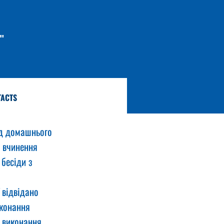
"
TACTS
ід домашнього 
о вчинення 
бесіди з 
 відвідано 
иконання 
 виконання 