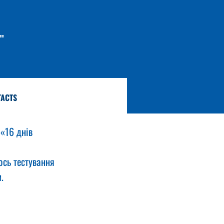
"
TACTS
 «16 днів 
ось тестування 
.