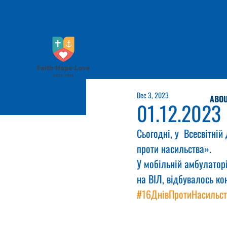
Dec 3, 2023
ABOU
01.12.2023
Сьогодні, у  Всесвітній
проти насильства». 
У мобільній амбулаторі
на ВІЛ, відбувалось к
#16ДнівПротиНасильст