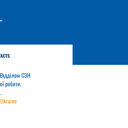
"
TACTS
 Відділом СЗН 
ї роботи. 
. 
Ukraine