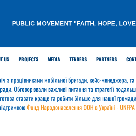
PUBLIC MOVEMENT "FAITH, HOPE, LOVE
T US
PROJECTS
MEDIA
TENDERS
PARTNERS
CON
річ з працівниками мобільної бригади, кейс-менеджера, та
ради. Обговорювали важливі питання та стратегії подальшо
отова ставати краще та робити більше для нашої громади
підтримкою 
Фонд Народонаселення ООН в Україні - UNFPA 