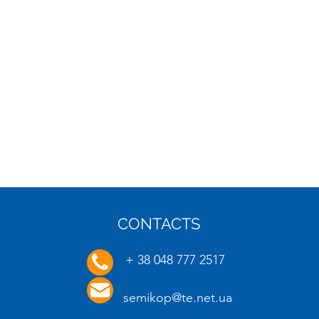
CONTACTS
16.01.2025
20.01.
+ 38 048 777 2517
semikop@te.net.ua