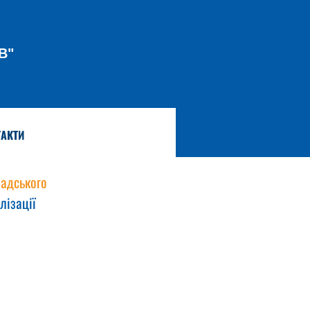
В"
АКТИ
адського 
лізації 