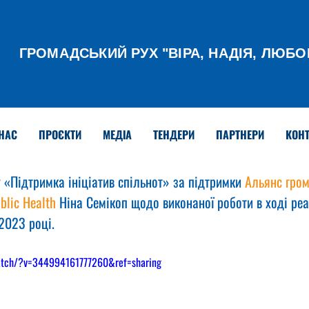
ГРОМАДСЬКИЙ РУХ
"ВІРА, НАДІЯ, ЛЮБО
НАС
ПРОЄКТИ
МЕДІА
ТЕНДЕРИ
ПАРТНЕРИ
КОНТ
«Підтримка ініціатив спільнот» за підтримки 
Альянс гром
blic Health
 Ніна Семікоп щодо виконаної роботи в ході реа
 2023 році.
atch/?v=344994161777260&ref=sharing