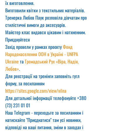
їх виготовлення.
Виготовили квітки з текстильних матеріалів. 
Тренерка Любов Паук розповіла дівчатам про 
стилістичні вимоги до аксесуарів.
Майстер клас видався цікавим і натхненним. 
Приєднуйтеся
Захід провели у рамках проєкту 
Фонд 
Народонаселення ООН в Україні - UNFPA 
Ukraine
 та 
Громадський Рух «Віра, Надія, 
Любов»
.
Для реєстрації на тренінги заповніть гугл 
форму, за посиланням
https://sites.google.com/view/vilna
Для детальної інформації телефонуйте +380 
(73) 231 01 01
Наш Telegram - переходьте за посиланням і 
натискайте "Приєднатися" там усі новинки, 
відповіді на ваші питання, зміни в заходах і 