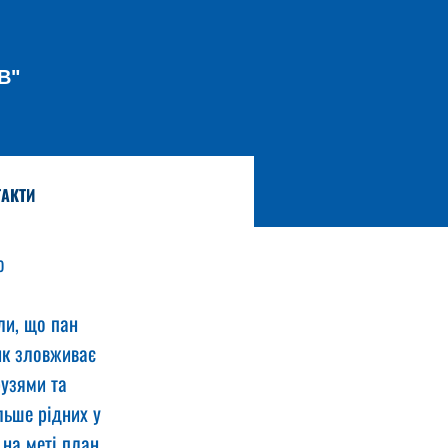
В"
АКТИ
ю 
ли, що пан 
ик зловживає 
узями та 
льше рідних у 
на меті план 