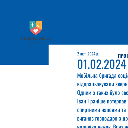
2 лют. 2024 р.
ПРО 
01.02.2024
Мобільна бригада соці
відпрацьовували зверн
Одним з таких було зве
Іван і раніше потерпав
спиртними напоями та в
виганяє господаря з до
чоловіка немає. Врахо