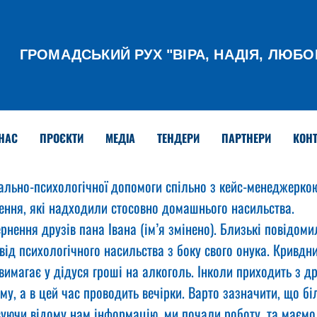
ГРОМАДСЬКИЙ РУХ
"ВІРА, НАДІЯ, ЛЮБО
НАС
ПРОЄКТИ
МЕДІА
ТЕНДЕРИ
ПАРТНЕРИ
КОНТ
ально-психологічної допомоги спільно з кейс-менеджерко
ення, які надходили стосовно домашнього насильства.
рнення друзів пана Івана (ім’я змінено). Близькі повідоми
 від психологічного насильства з боку свого онука. Кривдн
имагає у дідуся гроші на алкоголь. Інколи приходить з др
му, а в цей час проводить вечірки. Варто зазначити, що бі
вуючи відому нам інформацію, ми почали роботу, та маємо 